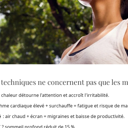
 techniques ne concernent pas que les méd
 chaleur détourne l'attention et accroît l'irritabilité.
hme cardiaque élevé + surchauffe = fatigue et risque de mal
é
: air chaud + écran = migraines et baisse de productivité.
C ? sommeil profond réduit de 15 %.