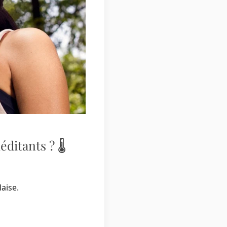
itants ? 🌡️
aise.