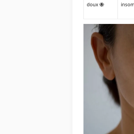
doux 🐝
insom