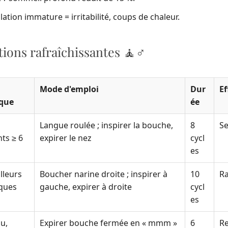
tion immature = irritabilité, coups de chaleur.
ations rafraîchissantes 🧘♂️
Mode d'emploi
Dur
Ef
ique
ée
Langue roulée ; inspirer la bouche,
8
Se
nts ≥ 6
expirer le nez
cycl
es
lleurs
Boucher narine droite ; inspirer à
10
Ra
ques
gauche, expirer à droite
cycl
es
u,
Expirer bouche fermée en « mmm »
6
Re