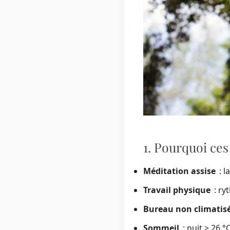
1. Pourquoi ces
Méditation assise
: la
Travail physique
: ryt
Bureau non climatis
Sommeil
: nuit > 26 °