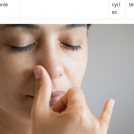
nie
cycl
te
es