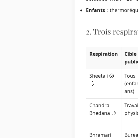
Enfants
: thermorégula
2. Trois respir
Respiration
Cible
publ
Sheetali 😮
Tous
💨
(enfa
ans)
Chandra
Travai
Bhedana 🌙
physi
Bhramari
Burea