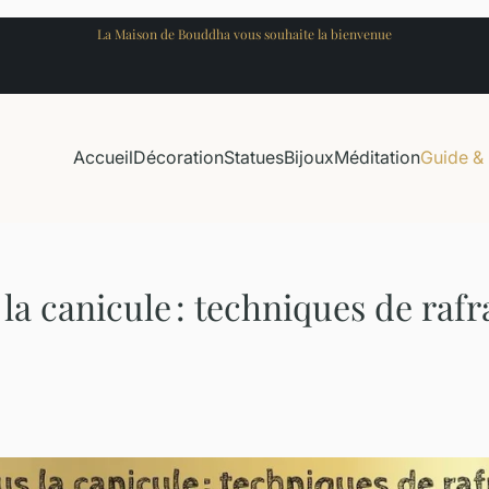
La Maison de Bouddha vous souhaite la bienvenue
Accueil
Décoration
Statues
Bijoux
Méditation
Guide & 
s la canicule : techniques de raf