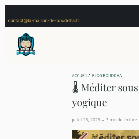
contact@la-maison-de-bouddha.fr
ACCUEIL
/
BLOG BOUDDHA
🌡️ Méditer sou
yogique
juillet 23, 2025
3 min de lecture