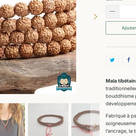
Ajouter
Mala tibétai
traditionnelle
bouddhisme p
développement
Fabriqué à pa
soigneusement
l’ancrage, la