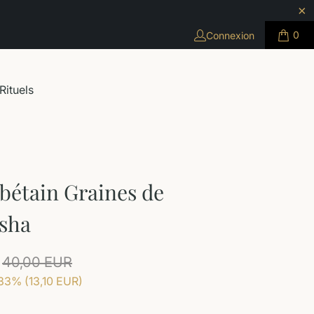
0
Connexion
Rituels
bétain Graines de
sha
40,00 EUR
33% (
13,10 EUR
)