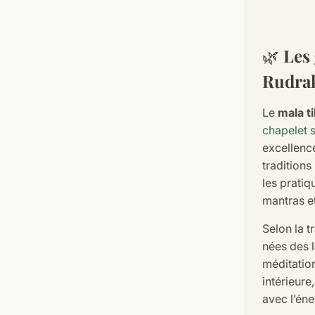
🌿
Les 
Rudra
Le
mala t
chapelet s
excellence
tradition
les pratiq
mantras e
Selon la t
nées des 
méditation
intérieure
avec l’éne