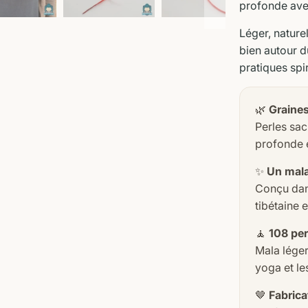
profonde avec 
Léger, nature
bien autour 
pratiques spir
🌿
Graines
Perles sac
profonde et
✨
Un mala
Conçu dans 
tibétaine e
🧘
108 per
Mala léger
yoga et le
🤎
Fabrica