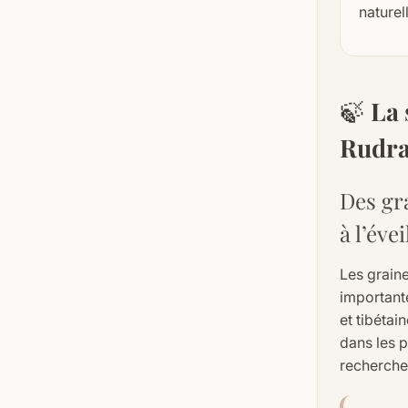
naturel
🍃
La 
Rudr
Des gra
à l’évei
Les grain
importante
et tibétai
dans les 
recherche 