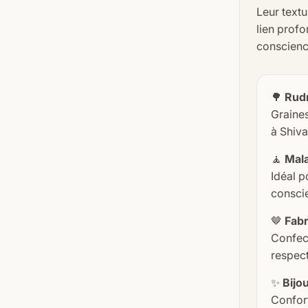
Leur textu
lien profo
conscience
🌳
Rudr
Graines
à Shiva 
🧘
Mala
Idéal p
conscie
🤎
Fabr
Confect
respect
✨
Bijou
Confort