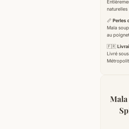
Entièremen
naturelles
📏
Perles 
Mala soupl
au poignet
🇫🇷
Livra
Livré sous
Métropolit
Mala 
Sp