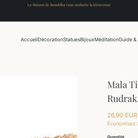
La Maison de Bouddha vous souhaite la bienvenue
Accueil
Décoration
Statues
Bijoux
Méditation
Guide & 
Mala Ti
Rudrak
26,90 EUR
Économisez 
Quantité