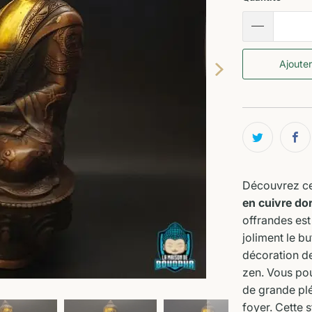
Ajouter
Découvrez c
en cuivre do
offrandes est
joliment le bu
décoration de
zen. Vous pou
de grande plé
foyer. Cette 