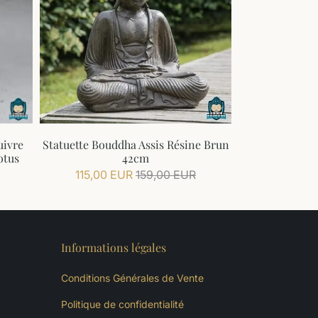
uivre
Statuette Bouddha Assis Résine Brun
otus
42cm
115,00 EUR
159,00 EUR
Informations légales
Conditions Générales de Vente
Politique de confidentialité