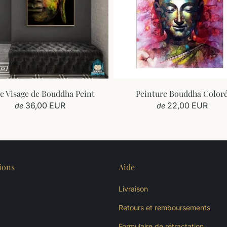
le Visage de Bouddha Peint
Peinture Bouddha Color
36,00 EUR
22,00 EUR
de
de
ions
Aide
Livraison
Retours et remboursements
Formulaire de rétractation