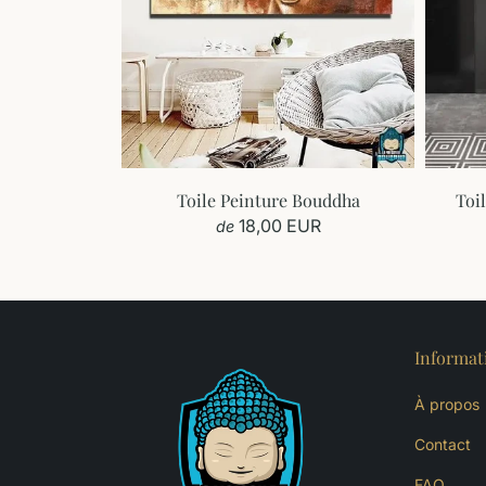
ine bouddhiste
Toile Peinture Bouddha
Toi
UR
18,00 EUR
de
Informat
À propos
Contact
FAQ