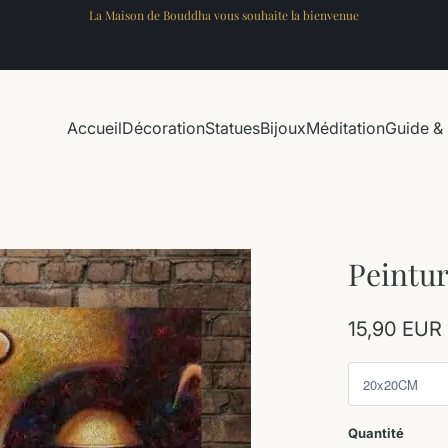
La Maison de Bouddha vous souhaite la bienvenue
Accueil
Décoration
Statues
Bijoux
Méditation
Guide & 
Peintur
15,90 EUR
Quantité