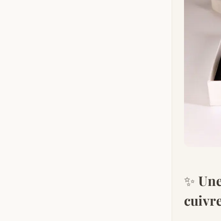
✨
Une
cuivr