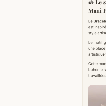
🪷
Le 
Mani 
Le
Bracel
est inspir
style arti
Le motif
une place 
artistique 
Cette man
bohème raf
travaillées