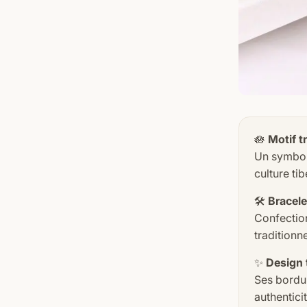
🪷
Motif 
Un symbole
culture tib
🛠️
Bracele
Confectio
traditionne
✨
Design t
Ses bordu
authenticit