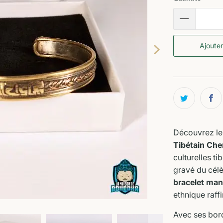
Ajouter
Découvrez le
Tibétain Che
culturelles ti
gravé du cél
bracelet man
ethnique raffi
Avec ses bord