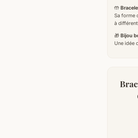
🤲
Bracel
Sa forme 
à différen
🎁
Bijou b
Une idée c
Brac