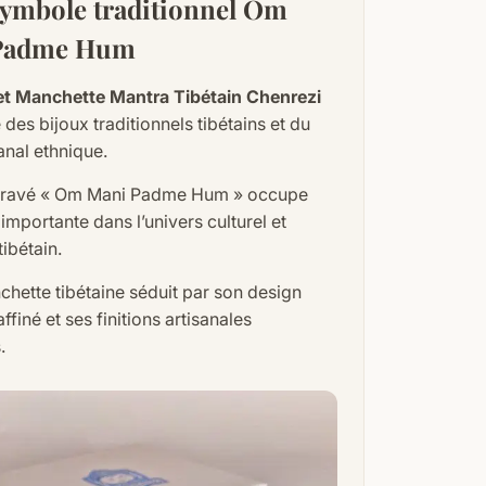
symbole traditionnel Om
Padme Hum
et Manchette Mantra Tibétain Chenrezi
é des bijoux traditionnels tibétains et du
sanal ethnique.
 gravé « Om Mani Padme Hum » occupe
importante dans l’univers culturel et
tibétain.
chette tibétaine séduit par son design
finé et ses finitions artisanales
.