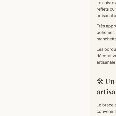
Le cuivre
reflets cu
artisanal 
Très appré
bohèmes, 
manchette
Les bordur
décorative
artisanale
🛠️
Un 
artisa
Le bracel
convenir 