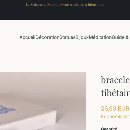
La Maison de Bouddha vous souhaite la bienvenue
Accueil
Décoration
Statues
Bijoux
Méditation
Guide & 
bracel
tibétai
26,90 EUR
Économisez 
Quantité