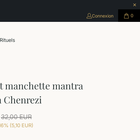
0
Connexion
Rituels
et manchette mantra
n Chenrezi
32,00 EUR
16% (
5,10 EUR
)