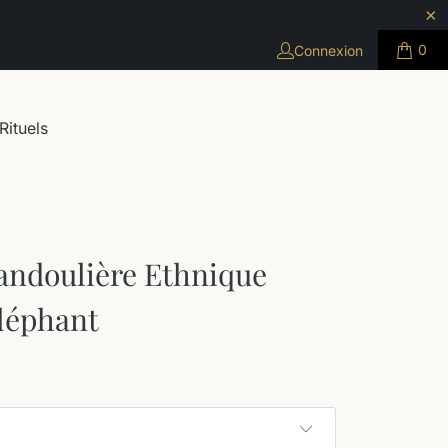
0
Connexion
Rituels
andoulière Ethnique
léphant