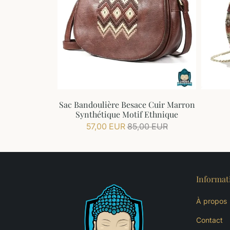
 Camel à
Sac Bandoulière Besace Cuir Marron
re
Synthétique Motif Ethnique
90 EUR
57,00 EUR
85,00 EUR
Informat
À propos
Contact