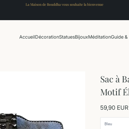
La Maison de Bouddha vous souhaite la bienvenue
Accueil
Décoration
Statues
Bijoux
Méditation
Guide & 
Sac à B
Motif É
59,90 EUR