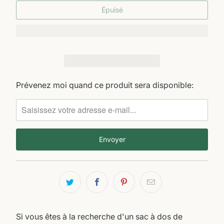
Épuisé
Prévenez moi quand ce produit sera disponible:
Merci
de
me
contacter
lorsque
{{
product
}}
est
disponible
à
Si vous êtes à la recherche d'un sac à dos de
nouveau